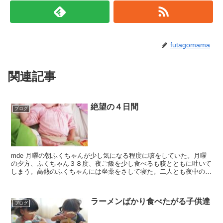
futagomama
関連記事
絶望の４日間
ブログ
mde 月曜の朝ふくちゃんが少し気になる程度に咳をしていた。月曜
の夕方、ふくちゃん３８度、夜ご飯を少し食べるも咳とともに吐いて
しまう。高熱のふくちゃんには坐薬をさして寝た。二人とも夜中の咳
き込みが酷い。私も何度も起こされ寝た...
ラーメンばかり食べたがる子供達
ブログ