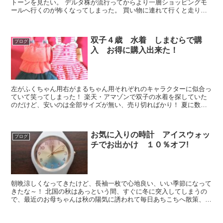
トーンを見たい。 デルタ株が流行ってからより一層ショッピングモ
ールへ行くのが怖くなってしまった。 買い物に連れて行くと走り回
るばっかりで全然ゆっくり見れないのだけど...
双子４歳 水着 しまむらで購
ブログ
入 お得に購入出来た！
左がふくちゃん用右がまるちゃん用それぞれのキャラクターに似合っ
ていて笑ってしまった！ 楽天・アマゾンで双子の水着を探していた
のだけど、安いのは全部サイズが無い、売り切ればかり！ 夏に数回
着るくらいなので、１着１０００円以下で買...
お気に入りの時計 アイスウォッ
ブログ
チでお出かけ １０％オフ!
朝晩涼しくなってきたけど、長袖一枚で心地良い、いい季節になって
きたな～！ 北国の秋はあっという間、すぐに冬に突入してしまうの
で、最近のお母ちゃんは秋の陽気に誘われて毎日あちこちへ散策、自
転車も気持ちが良くて、少しずつ色づいていく葉っ...