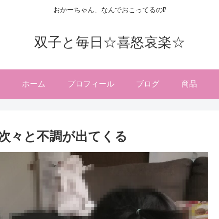
おかーちゃん、なんでおこってるの⁉
双子と毎日☆喜怒哀楽☆
ホーム
プロフィール
ブログ
商品
次々と不調が出てくる