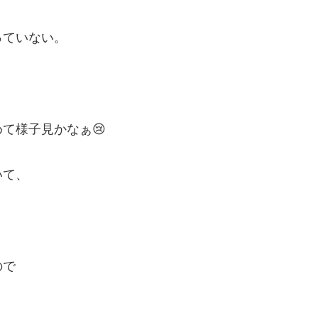
っていない。
、
て様子見かなぁ😢
いて、
ので