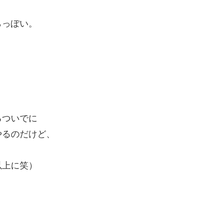
らっぽい。
るついでに
やるのだけど、
以上に笑）