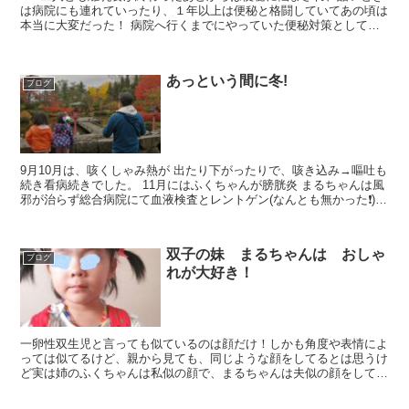
は病院にも連れていったり、１年以上は便秘と格闘していてあの頃は
本当に大変だった！ 病院へ行くまでにやっていた便秘対策としては
水分をとる、ヨーグルトや、ヤクルトを...
あっという間に冬!
ブログ
9月10月は、咳くしゃみ熱が 出たり下がったりで、咳き込み→嘔吐も
続き看病続きでした。 11月にはふくちゃんが膀胱炎 まるちゃんは風
邪が治らず総合病院にて血液検査とレントゲン(なんとも無かった❗)
そ...
双子の妹 まるちゃんは おしゃ
ブログ
れが大好き！
一卵性双生児と言っても似ているのは顔だけ！しかも角度や表情によ
っては似てるけど、親から見ても、同じような顔をしてるとは思うけ
ど実は姉のふくちゃんは私似の顔で、まるちゃんは夫似の顔をしてい
る。 ホントそっっっくり！って思うのはごくごく...