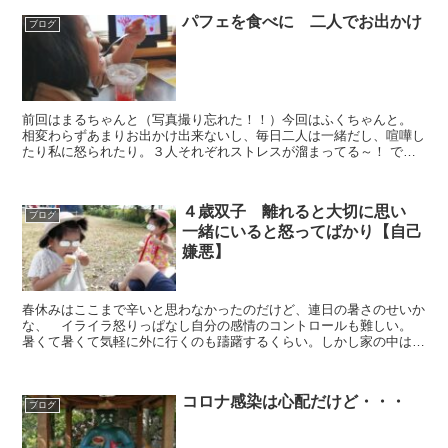
パフェを食べに 二人でお出かけ
ブログ
前回はまるちゃんと（写真撮り忘れた！！）今回はふくちゃんと。
相変わらずあまりお出かけ出来ないし、毎日二人は一緒だし、喧嘩し
たり私に怒られたり。３人それぞれストレスが溜まってる～！ で、
ばぁばが来た時に留守番をお願いして、久々...
４歳双子 離れると大切に思い
ブログ
一緒にいると怒ってばかり【自己
嫌悪】
春休みはここまで辛いと思わなかったのだけど、連日の暑さのせいか
な、 イライラ怒りっぱなし自分の感情のコントロールも難しい。
暑くて暑くて気軽に外に行くのも躊躇するくらい。しかし家の中はス
ポットクーラーのおかげでかなり助けられているも...
コロナ感染は心配だけど・・・
ブログ